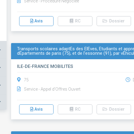
Service - Procédure Négociée
Avis
RC
Dossier
Transports scolaires adaptÉs des ÉlÈves, Étudiants et appre
+
dÉpartements de paris (75), et de l'essonne (91), par vÉhic
ILE-DE-FRANCE MOBILITES
+
75
D
+
Service - Appel d'Offres Ouvert
+
Avis
RC
Dossier