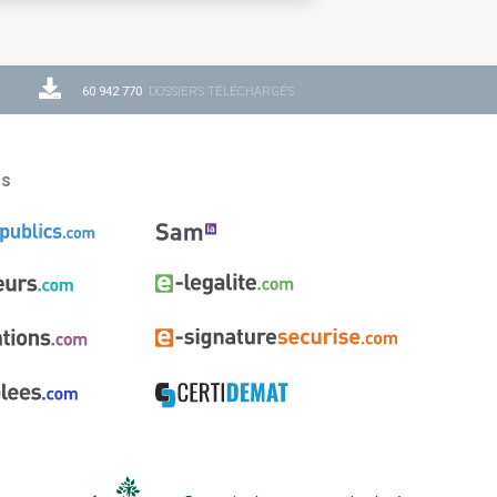
60 942 770
DOSSIERS TÉLÉCHARGÉS
ns