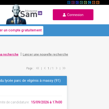
Connexion
er un compte gratuitement
|
ma recherche
Lancer une nouvelle recherche
Page :
|
1
/ 1
|
du lycée parc de vilgénis à massy (91)
mite de candidature :
15/09/2026 à 17h00