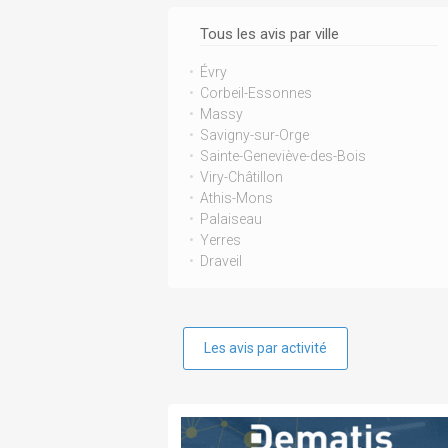
Tous les avis par ville
Évry
Corbeil-Essonnes
Massy
Savigny-sur-Orge
Sainte-Geneviève-des-Bois
Viry-Châtillon
Athis-Mons
Palaiseau
Yerres
Draveil
Les avis par activité