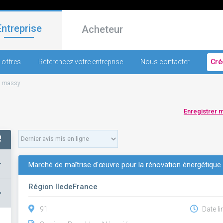
Entreprise
Acheteur
 offres
Référencez votre entreprise
Nous contacter
Cré
-
massy
Enregistrer 
+
Marché de maîtrise d'œuvre pour la rénovation énergétique 
Région IledeFrance
–
91
Date li