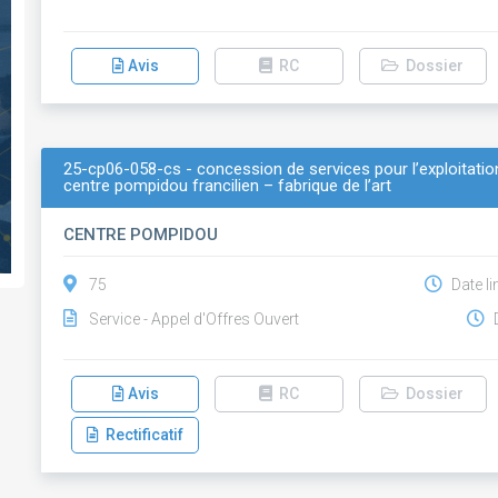
Avis
RC
Dossier
25-cp06-058-cs - concession de services pour l’exploitation
centre pompidou francilien – fabrique de l’art
CENTRE POMPIDOU
75
Date li
Service - Appel d'Offres Ouvert
D
Avis
RC
Dossier
Rectificatif