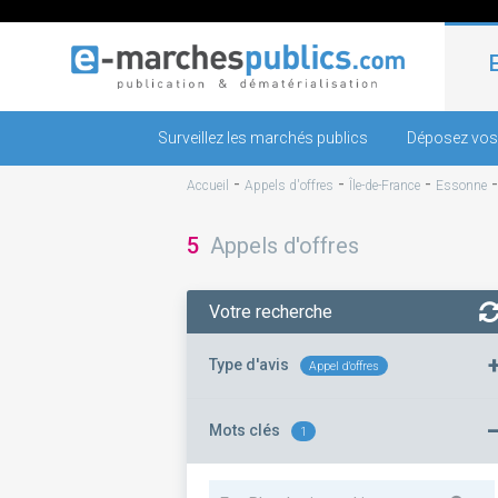
Surveillez les marchés publics
Déposez vos
-
-
-
Accueil
Appels d'offres
Île-de-France
Essonne
5
Appels d'offres
Votre recherche
Type d'avis
Appel d'offres
Mots clés
1