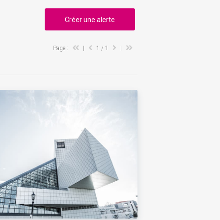
Créer une alerte
Page :
|
1
/ 1
|