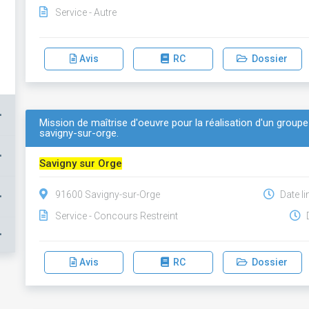
Service - Autre
Avis
RC
Dossier
+
Mission de maîtrise d'oeuvre pour la réalisation d'un groupe
savigny-sur-orge.
+
Savigny sur Orge
+
91600 Savigny-sur-Orge
Date li
Service - Concours Restreint
D
+
Avis
RC
Dossier