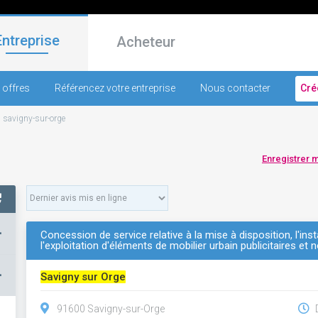
Entreprise
Acheteur
 offres
Référencez votre entreprise
Nous contacter
Cré
-
savigny-sur-orge
Enregistrer 
+
Concession de service relative à la mise à disposition, l'insta
l'exploitation d'éléments de mobilier urbain publicitaires et n
–
Savigny sur Orge
91600 Savigny-sur-Orge
D