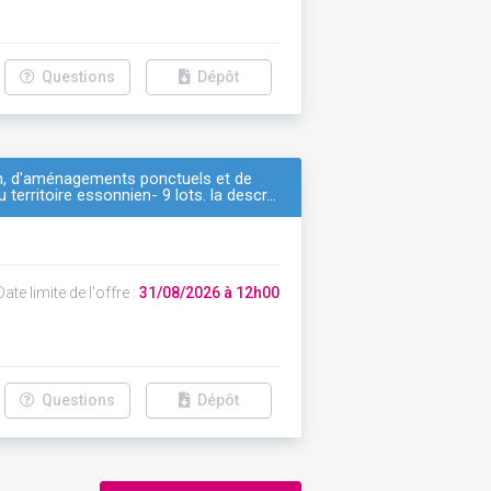
Questions
Dépôt
ien, d'aménagements ponctuels et de
 territoire essonnien- 9 lots. la descr…
ate limite de l'offre :
31/08/2026 à 12h00
Questions
Dépôt