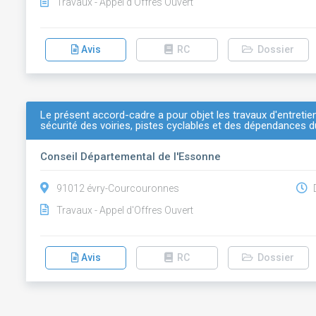
Travaux - Appel d'Offres Ouvert
Avis
RC
Dossier
Le présent accord-cadre a pour objet les travaux d'entret
sécurité des voiries, pistes cyclables et des dépendances du
Conseil Départemental de l'Essonne
91012 évry-Courcouronnes
D
Travaux - Appel d'Offres Ouvert
Avis
RC
Dossier