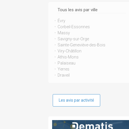
Tous les avis par ville
Évry
Corbeil-Essonnes
Massy
Savigny-sur-Orge
Sainte-Geneviève-des-Bois
Viry-Châtillon
Athis-Mons
Palaiseau
Yerres
Draveil
Les avis par activité