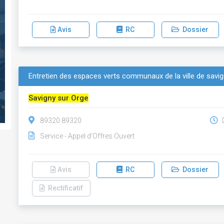
Avis
RC
Dossier
Entretien des espaces verts communaux de la ville de savi
Savigny sur Orge
89320 89320
D
Service - Appel d'Offres Ouvert
Avis
RC
Dossier
Rectificatif