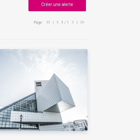
Créer une alerte
Page :
|
1
/ 1
|