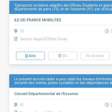
Transports scolaires adaptÉs des ÉlÈves, Étudiants et appre
dÉpartements de paris (75), et de l'essonne (91), par vÉhic
ILE-DE-FRANCE MOBILITES
75
D
Service - Appel d'Offres Ouvert
Avis
RC
Dossier
Le présent accord-cadre a pour objet les travaux d'entret
sécurité des voiries, pistes cyclables et des dépendances du
Conseil Départemental de l'Essonne
91
D