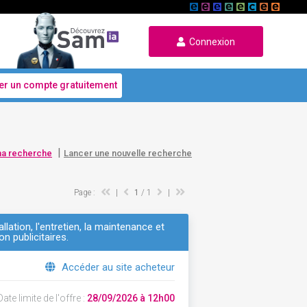
Connexion
er un compte gratuitement
|
ma recherche
Lancer une nouvelle recherche
Page :
|
1
/ 1
|
llation, l'entretien, la maintenance et
on publicitaires.
Accéder au site acheteur
ate limite de l'offre :
28/09/2026 à 12h00