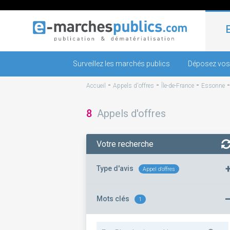
Surveillez les marchés publics
Déposez vos
-
-
-
Accueil
Appels d'offres
Île-de-France
Essonne
8
Appels d'offres
Votre recherche
Type d'avis
Appel d'offres
Mots clés
1