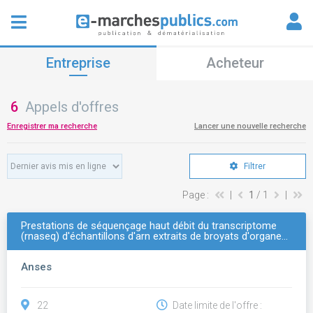
Entreprise
Acheteur
6
Appels d'offres
Enregistrer ma recherche
Lancer une nouvelle recherche
Filtrer
Page :
|
1
/ 1
|
Prestations de séquençage haut débit du transcriptome
(rnaseq) d'échantillons d'arn extraits de broyats d'organe…
Anses
22
Date limite de l'offre :