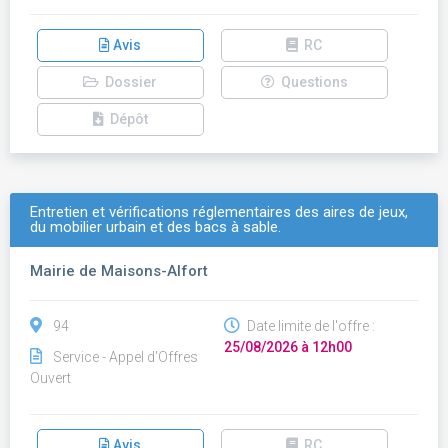
Avis
RC
Dossier
Questions
Dépôt
Entretien et vérifications réglementaires des aires de jeux,
du mobilier urbain et des bacs à sable.
Mairie de Maisons-Alfort
94
Date limite de l'offre :
25/08/2026 à 12h00
Service - Appel d'Offres
Ouvert
Avis
RC