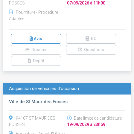
FOSSES
07/09/2026 à 11h00
Fourniture - Procédure
Adaptée
Avis
RC
Dossier
Questions
Dépôt
Acquisition de véhicules d'occasion
Ville de St Maur des Fossés
94107 ST MAUR DES
Date limite de candidature :
FOSSES
19/09/2029 à 23h59
Fourniture - Appel d'Offres