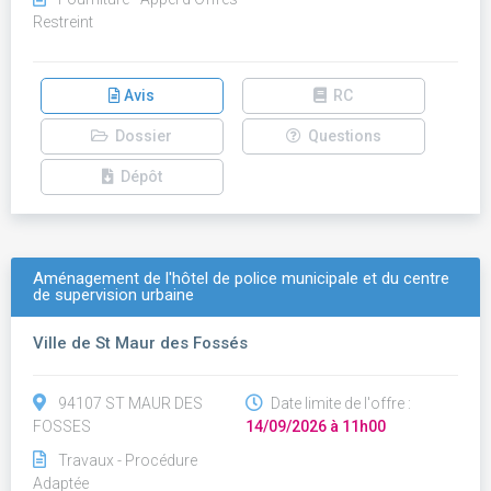
Restreint
Avis
RC
Dossier
Questions
Dépôt
Aménagement de l'hôtel de police municipale et du centre
de supervision urbaine
Ville de St Maur des Fossés
94107 ST MAUR DES
Date limite de l'offre :
FOSSES
14/09/2026 à 11h00
Travaux - Procédure
Adaptée