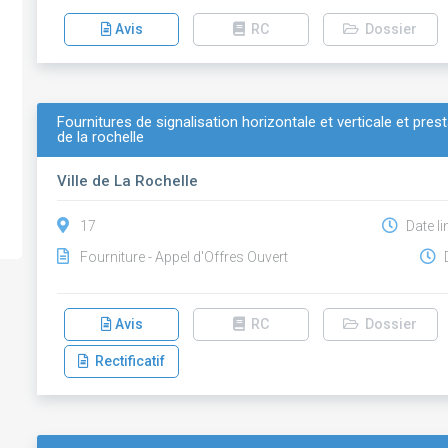
Avis
RC
Dossier
Fournitures de signalisation horizontale et verticale et pres
de la rochelle
Ville de La Rochelle
17
Date li
Fourniture - Appel d'Offres Ouvert
D
Avis
RC
Dossier
Rectificatif