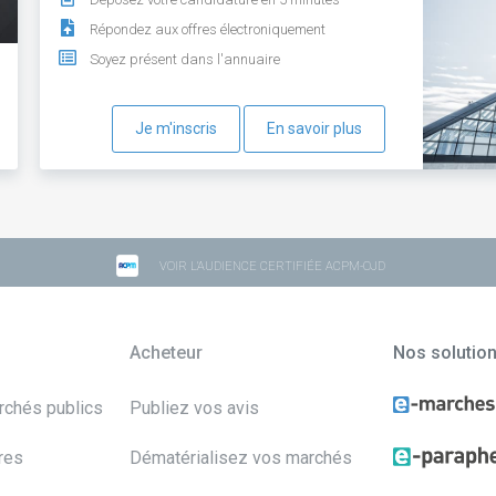
Répondez aux offres électroniquement
Soyez présent dans l'annuaire
Je m'inscris
En savoir plus
VOIR L'AUDIENCE CERTIFIÉE ACPM-OJD
Acheteur
Nos solutio
archés publics
Publiez vos avis
res
Dématérialisez vos marchés