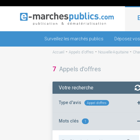
Surveillez les marchés publics
Déposez vos
-
-
-
Accueil
Appels d'offres
Nouvelle-Aquitaine
Char
7
Appels d'offres
Votre recherche
Type d'avis
Appel d'offres
Mots clés
1