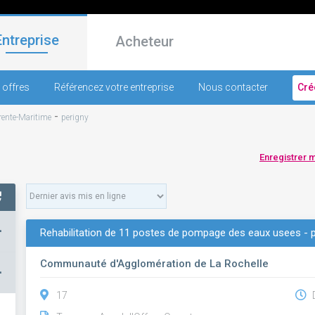
Entreprise
Acheteur
 offres
Référencez votre entreprise
Nous contacter
Cré
-
ente-Maritime
perigny
Enregistrer 
+
Rehabilitation de 11 postes de pompage des eaux usees 
Communauté d'Agglomération de La Rochelle
–
17
D