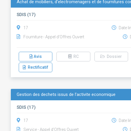
Achat de mobiliers, d'electromenagers et de fournitures c
SDIS (17)
17
Date li
Fourniture - Appel d'Offres Ouvert
D
Avis
RC
Dossier
Rectificatif
Gestion des dechets issus de l’activite economique
SDIS (17)
17
Date li
Service - Appel d'Offres Ouvert
D