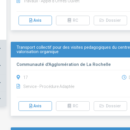
Travaux - Appel d'Offres Ouvert
Avis
RC
Dossier
Transport collectif pour des visites pedagogiques du centre 
+
valorisation organique
Communauté d'Agglomération de La Rochelle
+
17
D
+
Service - Procédure Adaptée
+
Avis
RC
Dossier