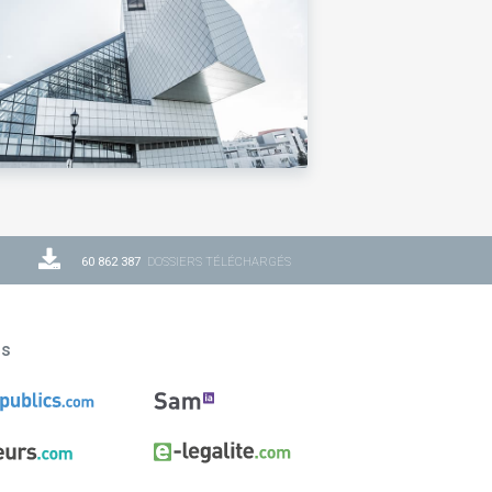
60 862 387
DOSSIERS TÉLÉCHARGÉS
ns