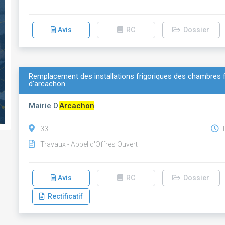
Avis
RC
Dossier
Remplacement des installations frigoriques des chambres f
d'arcachon
Mairie D'
Arcachon
33
D
Travaux - Appel d'Offres Ouvert
Avis
RC
Dossier
Rectificatif