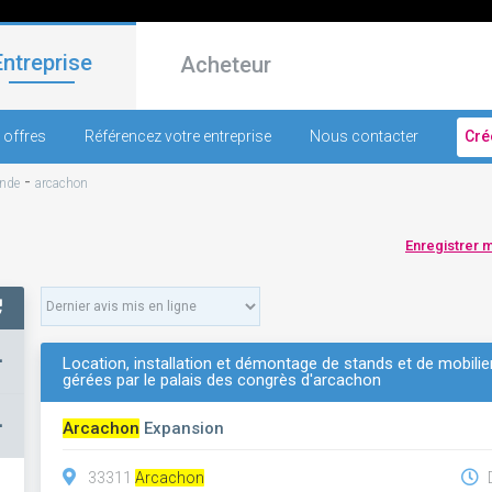
Entreprise
Acheteur
 offres
Référencez votre entreprise
Nous contacter
Cré
-
onde
arcachon
Enregistrer 
+
Location, installation et démontage de stands et de mobilie
gérées par le palais des congrès d'arcachon
–
Arcachon
Expansion
33311
Arcachon
D