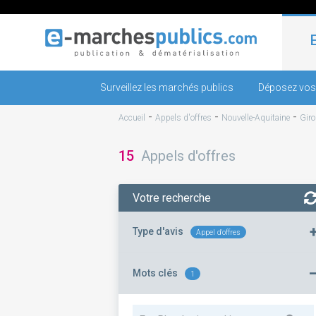
Surveillez les marchés publics
Déposez vos
-
-
-
Accueil
Appels d'offres
Nouvelle-Aquitaine
Gir
15
Appels d'offres
Votre recherche
Type d'avis
Appel d'offres
Mots clés
1