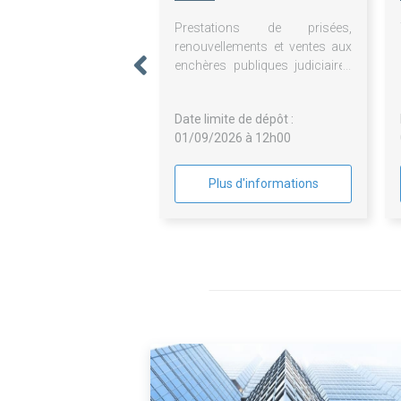
BORDEAUX
Prestations de prisées,
renouvellements et ventes aux
enchères publiques judiciaires
du Crédit Municipal de
Bordeaux en son agence de
Date limite de dépôt :
Bordeaux
01/09/2026 à 12h00
Plus d'informations