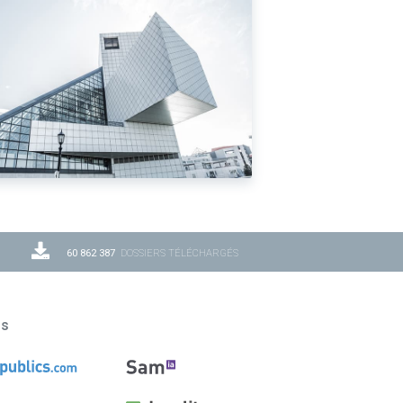
60 862 387
DOSSIERS TÉLÉCHARGÉS
ns