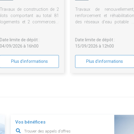
Bordeaux Métropole
Travaux de construction de 2
Travaux de renouvellement
ilots comportant au total 81
renforcement et réhabilitatio
logements et 2 commerces -
des réseaux d'eau potable e
bastide niel ilots b115-3 et
d'assainissement collectif su
b121-3 à bordeaux - relance lot
le territoire du SIAEPA d
Date limite de dépôt :
Date limite de dépôt :
n°6
Targon
04/09/2026 à 16h00
15/09/2026 à 12h00
Plus d'informations
Plus d'informations
Vos bénéfices
Trouver des appels d'offres