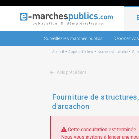
Surveillez les marchés publics
Déposez vos
-
-
-
Accueil
Appels d'offres
Nouvelle-Aquitaine
Gir
Avis précédent
Fourniture de structures
d'arcachon
Cette consultation est terminée.
Nous vous invitons à lancer une nouv