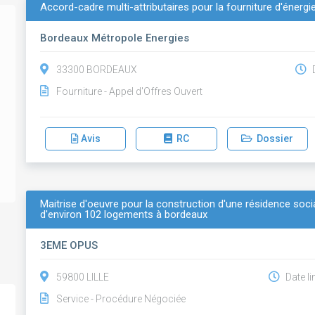
Accord-cadre multi-attributaires pour la fourniture d'énergi
Bordeaux Métropole Energies
33300 BORDEAUX
D
Fourniture - Appel d'Offres Ouvert
Avis
RC
Dossier
Maitrise d'oeuvre pour la construction d'une résidence socia
d'environ 102 logements à bordeaux
3EME OPUS
59800 LILLE
Date li
Service - Procédure Négociée