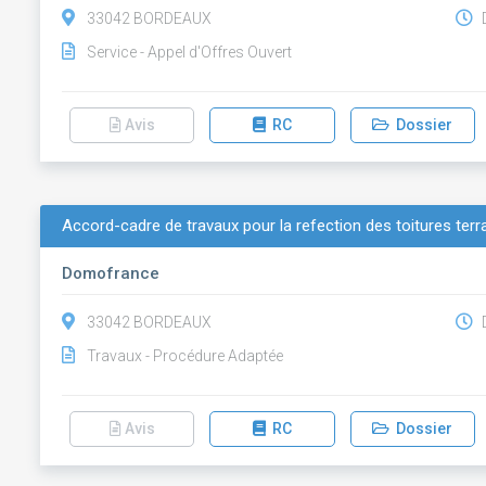
33042 BORDEAUX
D
Service - Appel d'Offres Ouvert
Avis
RC
Dossier
Accord-cadre de travaux pour la refection des toitures te
Domofrance
33042 BORDEAUX
D
Travaux - Procédure Adaptée
Avis
RC
Dossier