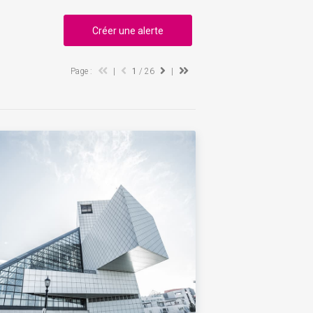
Créer une alerte
Page :
|
1
/ 26
|