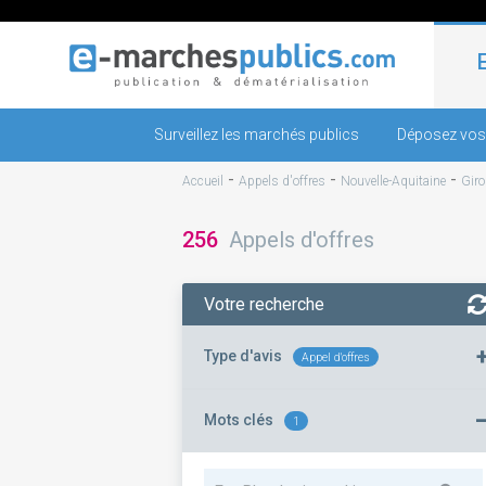
Surveillez les marchés publics
Déposez vos
-
-
-
Accueil
Appels d'offres
Nouvelle-Aquitaine
Gir
256
Appels d'offres
Votre recherche
Type d'avis
Appel d'offres
Mots clés
1