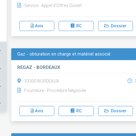
Service - Appel d'Offres Ouvert
Avis
RC
Dossier
+
Gaz - obturation en charge et matériel associé
REGAZ - BORDEAUX
+
33300 BORDEAUX
D
+
Fourniture - Procédure Négociée
+
Avis
RC
Dossier