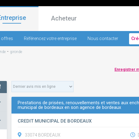
Entreprise
Acheteur
 offres
Référencez votre entreprise
Nous contacter
Cré
-
onde
gironde
Enregistrer 
+
Prestations de prisées, renouvellements et ventes aux enchè
municipal de bordeaux en son agence de bordeaux
–
CREDIT MUNICIPAL DE BORDEAUX
33074 BORDEAUX
D