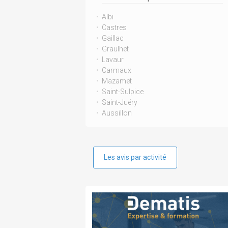
Albi
Castres
Gaillac
Graulhet
Lavaur
Carmaux
Mazamet
Saint-Sulpice
Saint-Juéry
Aussillon
Les avis par activité