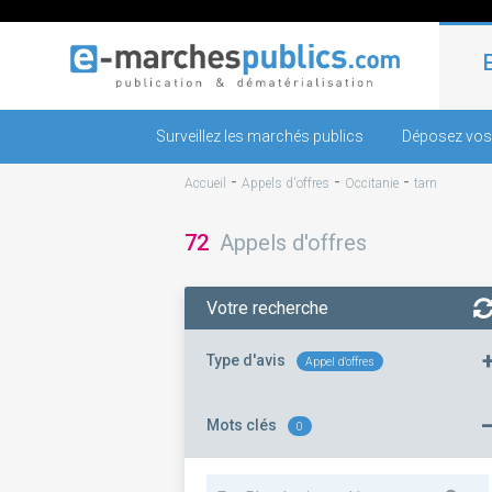
Surveillez les marchés publics
Déposez vos
-
-
-
Accueil
Appels d'offres
Occitanie
tarn
72
Appels d'offres
Votre recherche
Type d'avis
Appel d'offres
Mots clés
0