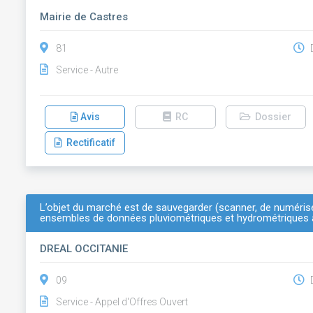
Mairie de Castres
81
D
Service - Autre
Avis
RC
Dossier
Rectificatif
L’objet du marché est de sauvegarder (scanner, de numéris
ensembles de données pluviométriques et hydrométriques
DREAL OCCITANIE
09
D
Service - Appel d'Offres Ouvert