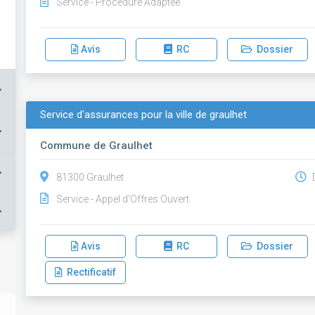
Service - Procédure Adaptée
Avis
RC
Dossier
+
Service d'assurances pour la ville de graulhet
+
Commune de Graulhet
+
81300 Graulhet
D
Service - Appel d'Offres Ouvert
+
Avis
RC
Dossier
Rectificatif