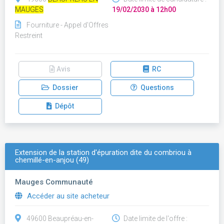
MAUGES
19/02/2030 à 12h00
Fourniture - Appel d'Offres
Restreint
Avis
RC
Dossier
Questions
Dépôt
Extension de la station d'épuration dite du combriou à
chemillé-en-anjou (49)
Mauges Communauté
Accéder au site acheteur
49600 Beaupréau-en-
Date limite de l'offre :