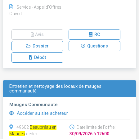
Service - Appel d'Offres
Ouvert
Avis
RC
Dossier
Questions
Dépôt
Entretien et nettoyage des locaux de mauges
communauté
Mauges Communauté
Accéder au site acheteur
49602
Beaupréau en
Date limite de l'offre :
Mauges
cedex
30/09/2026 à 12h00