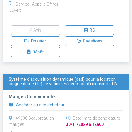
Service - Appel d'Offres
Ouvert
Avis
RC
Dossier
Questions
Dépôt
Système d'acquisition dynamique (sad) pour la location
longue durée (lld) de véhicules neufs ou d'occasion et l'a…
Mauges Communauté
Accéder au site acheteur
49600 Beaupréau-en-
Date limite de candidature :
mauges
30/11/2029 à 12h00