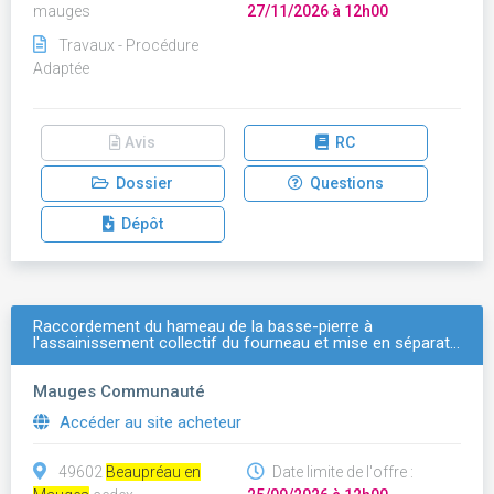
mauges
27/11/2026 à 12h00
Travaux - Procédure
Adaptée
Avis
RC
Dossier
Questions
Dépôt
Raccordement du hameau de la basse-pierre à
l'assainissement collectif du fourneau et mise en séparat…
Mauges Communauté
Accéder au site acheteur
49602
Beaupréau en
Date limite de l'offre :