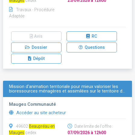
Mauges
cedex
25/09/2026 à 12h00
Travaux - Procédure
Adaptée
Avis
RC
Dossier
Questions
Dépôt
Mission d'animation territoriale pour mieux valoriser les
bioressources ménagères et assimilées sur le territoire d…
Mauges Communauté
Accéder au site acheteur
49602
Beaupréau en
Date limite de l'offre :
Mauges
cedex
07/09/2026 à 12h00