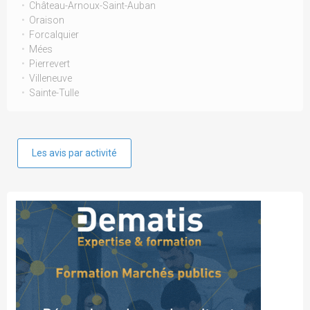
Château-Arnoux-Saint-Auban
Oraison
Forcalquier
Mées
Pierrevert
Villeneuve
Sainte-Tulle
Les avis par activité