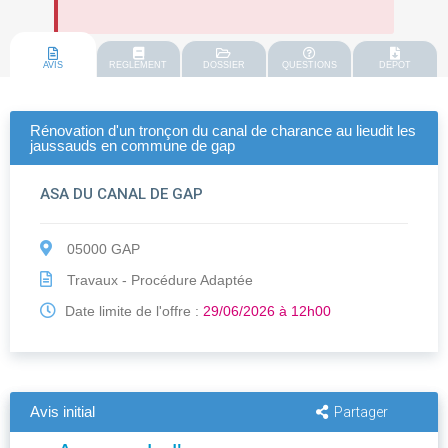
AVIS
REGLEMENT
DOSSIER
QUESTIONS
DEPOT
Rénovation d'un tronçon du canal de charance au lieudit les
jaussauds en commune de gap
ASA DU CANAL DE GAP
05000 GAP
Travaux - Procédure Adaptée
Date limite de l'offre :
29/06/2026 à 12h00
Avis initial
Partager