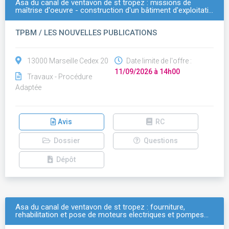
Asa du canal de ventavon de st tropez : missions de
maîtrise d'oeuvre - construction d'un bâtiment d'exploitati…
TPBM / LES NOUVELLES PUBLICATIONS
13000 Marseille Cedex 20
Date limite de l'offre :
11/09/2026 à 14h00
Travaux - Procédure
Adaptée
Avis
RC
Dossier
Questions
Dépôt
Asa du canal de ventavon de st tropez : fourniture,
rehabilitation et pose de moteurs electriques et pompes…