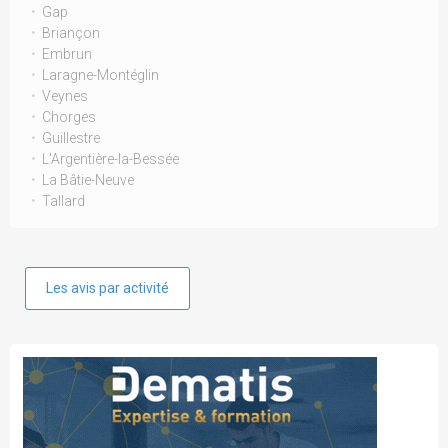
Gap
Briançon
Embrun
Laragne-Montéglin
Veynes
Chorges
Guillestre
L'Argentière-la-Bessée
La Bâtie-Neuve
Tallard
Les avis par activité