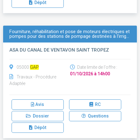
Dépôt
Fourniture, réhabilitation et pose de moteurs électriques et
pompes pour des stations de pompage destinées à l'irrig…
ASA DU CANAL DE VENTAVON SAINT TROPEZ
05000
GAP
Date limite de l'offre :
01/10/2026 à 14h00
Travaux - Procédure
Adaptée
Avis
RC
Dossier
Questions
Dépôt