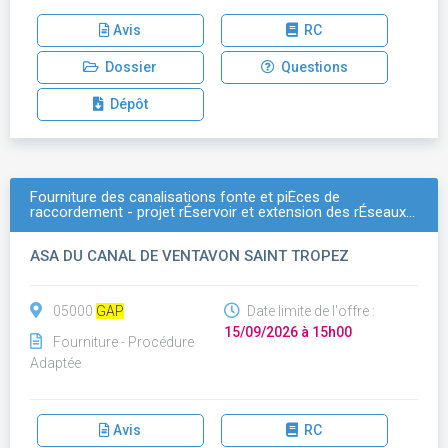
Avis
RC
Dossier
Questions
Dépôt
Fourniture des canalisations fonte et piÈces de
raccordement - projet rÉservoir et extension des rÉseaux…
ASA DU CANAL DE VENTAVON SAINT TROPEZ
05000
GAP
Date limite de l'offre :
15/09/2026 à 15h00
Fourniture - Procédure
Adaptée
Avis
RC