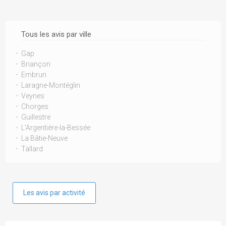
Tous les avis par ville
Gap
Briançon
Embrun
Laragne-Montéglin
Veynes
Chorges
Guillestre
L'Argentière-la-Bessée
La Bâtie-Neuve
Tallard
Les avis par activité