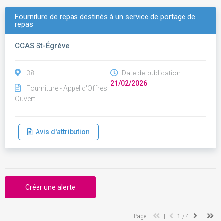
Fourniture de repas destinés à un service de portage de
repas
CCAS St-Égrève
38
Date de publication :
21/02/2026
Fourniture - Appel d'Offres
Ouvert
Avis d'attribution
Créer une alerte
Page :
|
1
/ 4
|