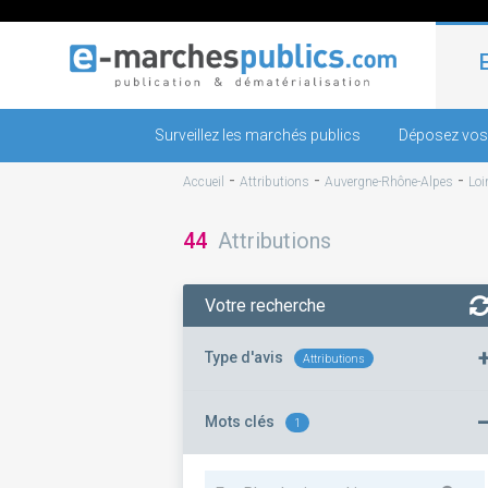
Surveillez les marchés publics
Déposez vos
-
-
-
Accueil
Attributions
Auvergne-Rhône-Alpes
Loi
44
Attributions
Votre recherche
Type d'avis
Attributions
Mots clés
1