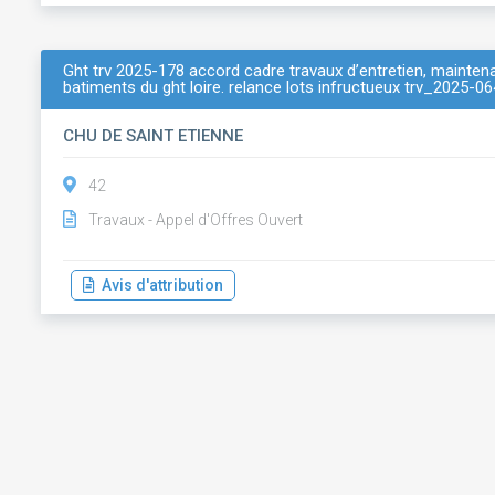
Ght trv 2025-178 accord cadre travaux d’entretien, maintena
batiments du ght loire. relance lots infructueux trv_2025-06
CHU DE SAINT ETIENNE
42
Travaux - Appel d'Offres Ouvert
Avis d'attribution