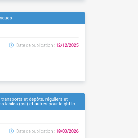
niques
Date de publication :
12/12/2025
transports et dépôts, réguliers et
 labiles (psl) et autres pour le ght lo…
Date de publication :
18/03/2026