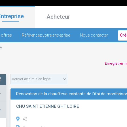
Entreprise
Acheteur
 offres
Référencez votre entreprise
Nous contacter
Cré
re
Enregistrer 
+
Renovation de la chaufferie existante de l’ifsi de montbriso
CHU SAINT ETIENNE GHT LOIRE
–
42