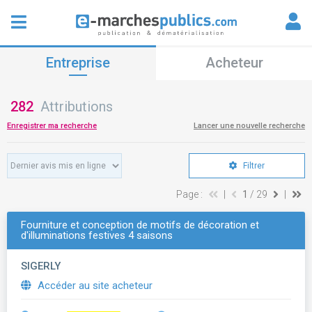
Entreprise
Acheteur
282
Attributions
Enregistrer ma recherche
Lancer une nouvelle recherche
Filtrer
Page :
|
1
/ 29
|
Fourniture et conception de motifs de décoration et
d'illuminations festives 4 saisons
SIGERLY
Accéder au site acheteur