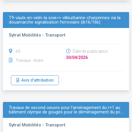
T9-vaulx-en-velin-la soie<> villeurbanne-charpennes via la
douamarche signalisation ferroviaire (ib16/16b)
Sytral Mobilités - Transport
69
Date de publication :
30/04/2026
Travaux - Autre
Avis d'attribution
Travaux de second oeuvre pour l'aménagement du r+1 au
bâtiment olympe de gouges pour le déménagement du pc…
Sytral Mobilités - Transport