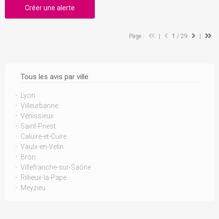
Créer une alerte
Page :
|
1
/ 29
|
Tous les avis par ville
Lyon
Villeurbanne
Vénissieux
Saint-Priest
Caluire-et-Cuire
Vaulx-en-Velin
Bron
Villefranche-sur-Saône
Rillieux-la-Pape
Meyzieu