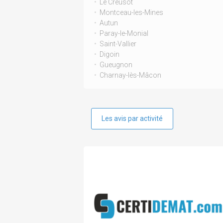
Le Creusot
Montceau-les-Mines
Autun
Paray-le-Monial
Saint-Vallier
Digoin
Gueugnon
Charnay-lès-Mâcon
Les avis par activité