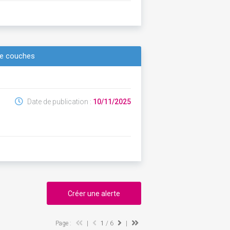
de couches
Date de publication :
10/11/2025
Créer une alerte
Page :
|
1
/ 6
|