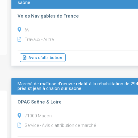
saône
Voies Navigables de France
69
Travaux - Autre
Avis d'attribution
Marché de maîtrise d'oeuvre relatif à la réhabilitation de 29
près st jean à chalon sur saone
OPAC Saône & Loire
71000 Macon
Service - Avis d'attribution de marché