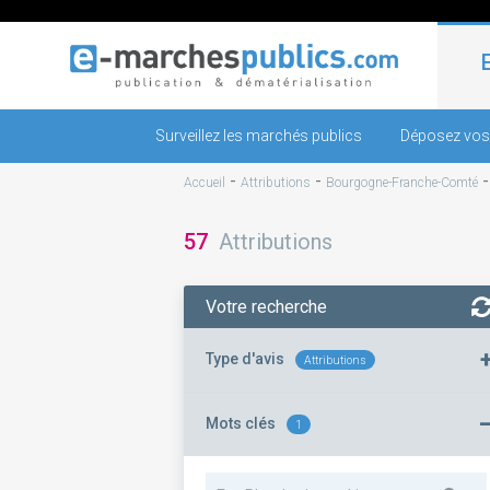
Surveillez les marchés publics
Déposez vos
-
-
Accueil
Attributions
Bourgogne-Franche-Comté
57
Attributions
Votre recherche
Type d'avis
Attributions
Mots clés
1