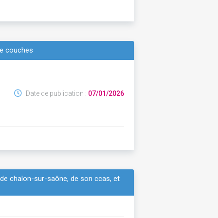
de couches
Date de publication :
07/01/2026
e de chalon-sur-saône, de son ccas, et