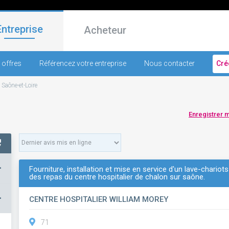
Entreprise
Acheteur
 offres
Référencez votre entreprise
Nous contacter
Cré
-
Saône-et-Loire
Enregistrer 
+
Fourniture, installation et mise en service d'un lave-chariots
des repas du centre hospitalier de chalon sur saône.
–
CENTRE HOSPITALIER WILLIAM MOREY
71