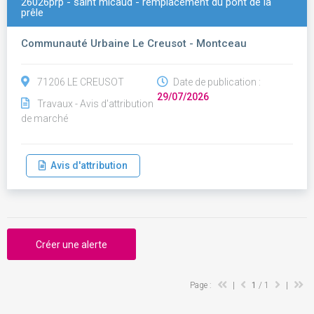
26026prp - saint micaud - remplacement du pont de la
prêle
Communauté Urbaine Le Creusot - Montceau
71206 LE CREUSOT
Date de publication :
29/07/2026
Travaux - Avis d'attribution
de marché
Avis d'attribution
Créer une alerte
Page :
|
1
/ 1
|