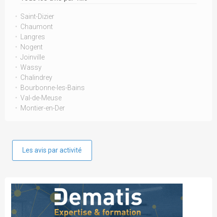
Saint-Dizier
Chaumont
Langres
Nogent
Joinville
Wassy
Chalindrey
Bourbonne-les-Bains
Val-de-Meuse
Montier-en-Der
Les avis par activité