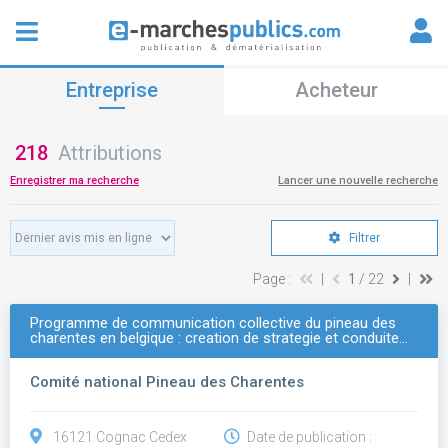
Entreprise
Acheteur
218
Attributions
Enregistrer ma recherche
Lancer une nouvelle recherche
Filtrer
Page :
|
1
/ 22
|
Programme de communication collective du pineau des
charentes en belgique : creation de strategie et conduite…
Comité national Pineau des Charentes
16121 Cognac Cedex
Date de publication :