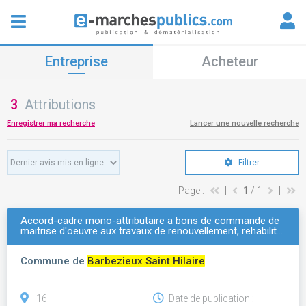
Entreprise
Acheteur
3
Attributions
Enregistrer ma recherche
Lancer une nouvelle recherche
Filtrer
Page :
|
1
/ 1
|
Accord-cadre mono-attributaire a bons de commande de
maitrise d'oeuvre aux travaux de renouvellement, rehabilit…
Commune de
Barbezieux Saint Hilaire
16
Date de publication :