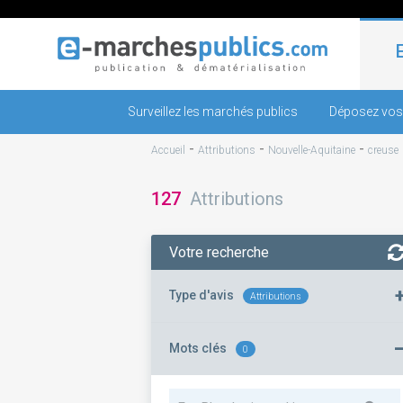
Surveillez les marchés publics
Déposez vos
-
-
-
Accueil
Attributions
Nouvelle-Aquitaine
creuse
127
Attributions
Votre recherche
Type d'avis
Attributions
Mots clés
0