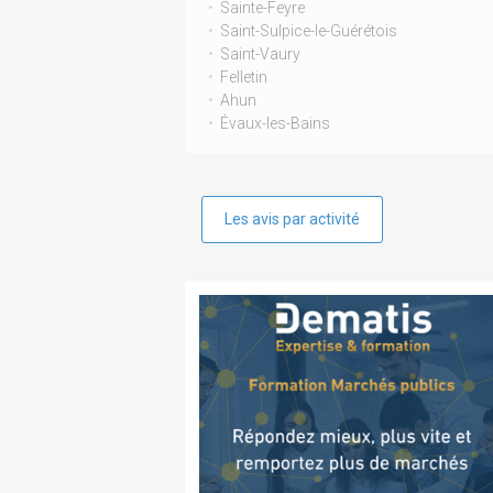
Sainte-Feyre
Saint-Sulpice-le-Guérétois
Saint-Vaury
Felletin
Ahun
Évaux-les-Bains
Les avis par activité