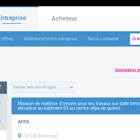
Entreprise
Acheteur
 offres
Référencez votre entreprise
Nous contacter
Cré
Enregistrer 
+
Mission de maîtrise d'oeuvre pour les travaux sur dalle bét
élévateur au bâtiment 03 au centre afpa de guéret
–
AFPA
93100 Montreuil