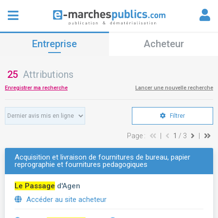
Entreprise
Acheteur
25
Attributions
Enregistrer ma recherche
Lancer une nouvelle recherche
Filtrer
Page :
|
1
/ 3
|
Acquisition et livraison de fournitures de bureau, papier
reprographie et fournitures pedagogiques
Le Passage
d'Agen
Accéder au site acheteur