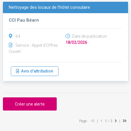
Nettoyage des locaux de l’hôtel consulaire
CCI Pau Béarn
64
Date de publication :
18/02/2026
Service - Appel d'Offres
Ouvert
Avis d'attribution
Créer une alerte
Page :
|
1
/ 3
|