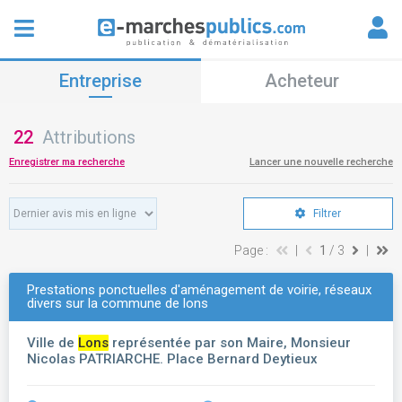
Entreprise
Acheteur
22
Attributions
Enregistrer ma recherche
Lancer une nouvelle recherche
Filtrer
Page :
|
1
/ 3
|
Prestations ponctuelles d'aménagement de voirie, réseaux
divers sur la commune de lons
Ville de
Lons
représentée par son Maire, Monsieur
Nicolas PATRIARCHE. Place Bernard Deytieux