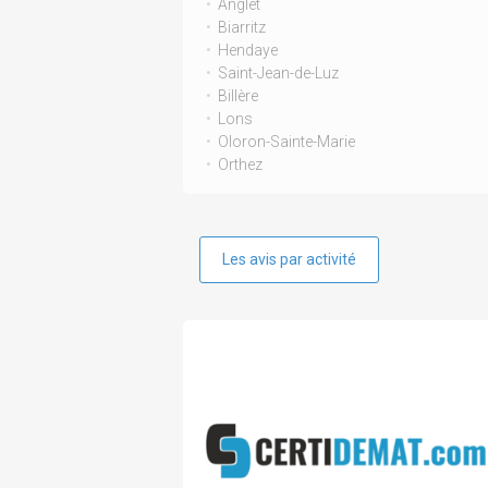
Anglet
Biarritz
Hendaye
Saint-Jean-de-Luz
Billère
Lons
Oloron-Sainte-Marie
Orthez
Les avis par activité