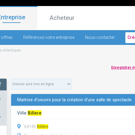
Entreprise
Acheteur
 offres
Référencez votre entreprise
Nous contacter
Cré
s-Atlantiques
Enregistrer 
+
Maitrise d'oeuvre pour la création d'une salle de spectacle
Ville
Billere
–
64140
Billère