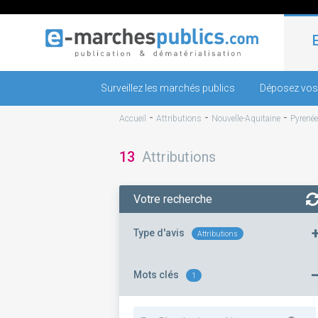
Surveillez les marchés publics
Déposez vos
-
-
-
Accueil
Attributions
Nouvelle-Aquitaine
Pyrenée
13
Attributions
Votre recherche
Type d'avis
Attributions
Mots clés
1