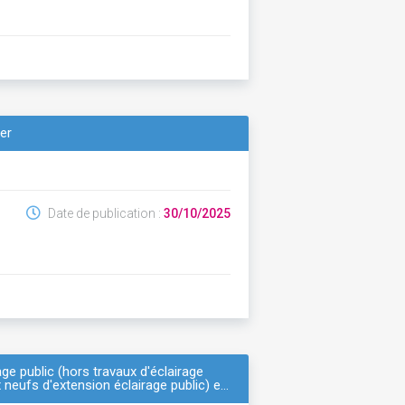
yer
Date de publication :
30/10/2025
age public (hors travaux d'éclairage
x neufs d'extension éclairage public) e…