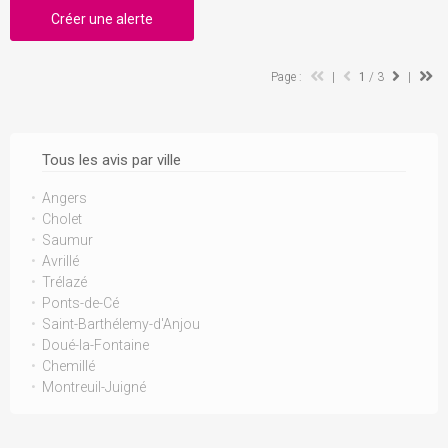
Créer une alerte
Page :
|
1
/ 3
|
Tous les avis par ville
Angers
Cholet
Saumur
Avrillé
Trélazé
Ponts-de-Cé
Saint-Barthélemy-d'Anjou
Doué-la-Fontaine
Chemillé
Montreuil-Juigné