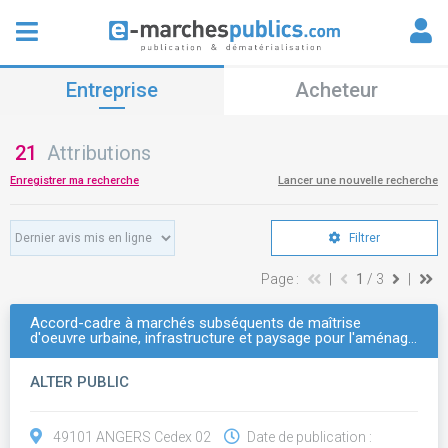
Entreprise
Acheteur
21
Attributions
Enregistrer ma recherche
Lancer une nouvelle recherche
Filtrer
Page :
|
1
/ 3
|
Accord-cadre à marchés subséquents de maîtrise
d'oeuvre urbaine, infrastructure et paysage pour l'aménag…
ALTER PUBLIC
49101 ANGERS Cedex 02
Date de publication :