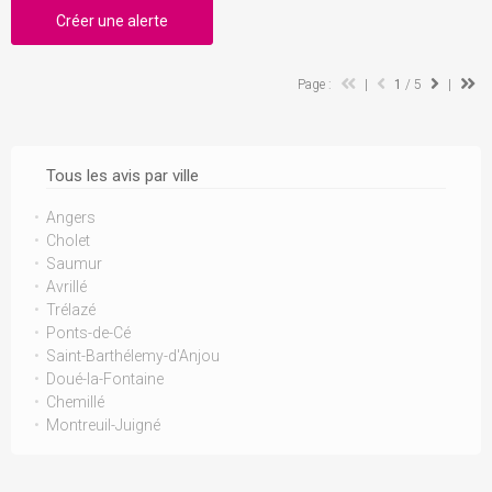
Créer une alerte
Page :
|
1
/ 5
|
Tous les avis par ville
Angers
Cholet
Saumur
Avrillé
Trélazé
Ponts-de-Cé
Saint-Barthélemy-d'Anjou
Doué-la-Fontaine
Chemillé
Montreuil-Juigné