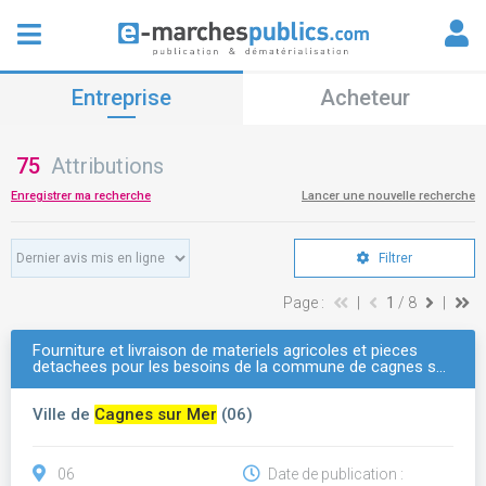
Entreprise
Acheteur
75
Attributions
Enregistrer ma recherche
Lancer une nouvelle recherche
Filtrer
Page :
|
1
/ 8
|
Fourniture et livraison de materiels agricoles et pieces
detachees pour les besoins de la commune de cagnes s…
Ville de
Cagnes sur Mer
(06)
06
Date de publication :