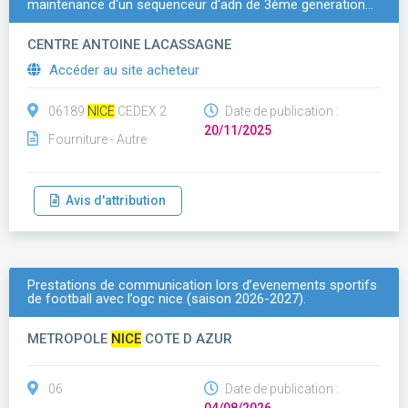
maintenance d'un sequenceur d'adn de 3ème generation…
CENTRE ANTOINE LACASSAGNE
Accéder au site acheteur
06189
NICE
CEDEX 2
Date de publication :
20/11/2025
Fourniture - Autre
Avis d'attribution
Prestations de communication lors d’evenements sportifs
de football avec l’ogc nice (saison 2026-2027).
METROPOLE
NICE
COTE D AZUR
06
Date de publication :