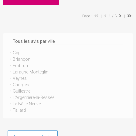
Page :
|
1
/ 3
|
Tous les avis par ville
Gap
Briançon
Embrun
Laragne-Montéglin
Veynes
Chorges
Guillestre
L'Argentière-la-Bessée
La Bâtie-Neuve
Tallard