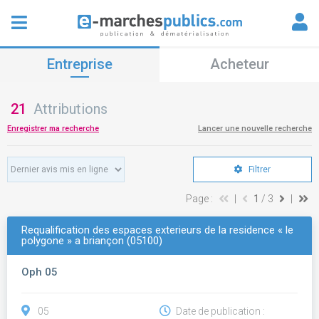
Entreprise
Acheteur
21
Attributions
Enregistrer ma recherche
Lancer une nouvelle recherche
Filtrer
Page :
|
1
/ 3
|
Requalification des espaces exterieurs de la residence « le
polygone » a briançon (05100)
Oph 05
05
Date de publication :