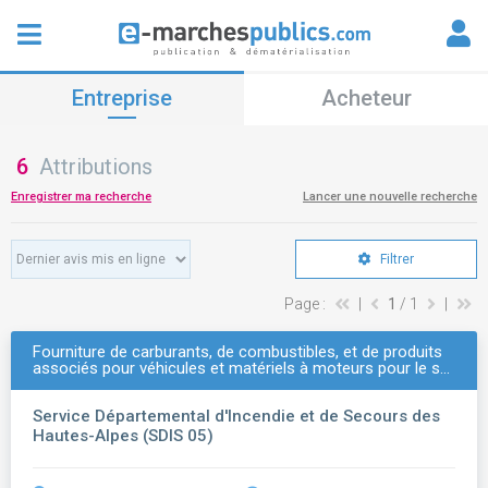
Entreprise
Acheteur
6
Attributions
Enregistrer ma recherche
Lancer une nouvelle recherche
Filtrer
Page :
|
1
/ 1
|
Fourniture de carburants, de combustibles, et de produits
associés pour véhicules et matériels à moteurs pour le s…
Service Départemental d'Incendie et de Secours des
Hautes-Alpes (SDIS 05)