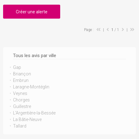
Créer une alerte
Page :
|
1
/ 1
|
Tous les avis par ville
Gap
Briançon
Embrun
Laragne-Montéglin
Veynes
Chorges
Guillestre
L'Argentière-la-Bessée
La Bâtie-Neuve
Tallard