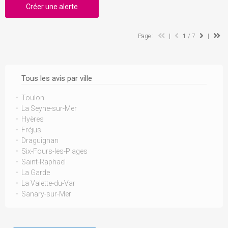
Créer une alerte
Page :
|
1
/ 7
|
Tous les avis par ville
Toulon
La Seyne-sur-Mer
Hyères
Fréjus
Draguignan
Six-Fours-les-Plages
Saint-Raphaël
La Garde
La Valette-du-Var
Sanary-sur-Mer