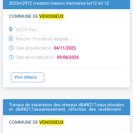
2025m2912 creation maison memoires lot12 lot 12
COMMUNE DE
VENISSIEUX
69259 (Nc)
Marché - Procédure adaptée
Date de publication :
04/11/2025
Date de modification :
09/06/2026
Voir détails
Travaux de séparation des réseaux d&#8217;eaux pluviales
et d&#8217;assainissement, réfection des revêtements,
aménagement paysager et installation de mobiliers de jeux,
de sport et de repos &#8211; gabriel peri
COMMUNE DE
VENISSIEUX