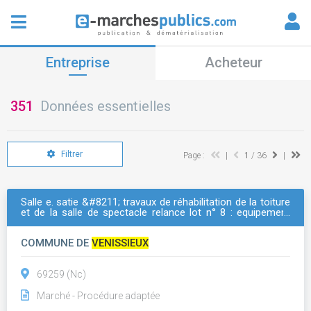
Entreprise
Acheteur
351
Données essentielles
Filtrer
Page :
|
1
/ 36
|
Salle e. satie &#8211; travaux de réhabilitation de la toiture
et de la salle de spectacle relance lot n° 8 : equipement
scénique
COMMUNE DE
VENISSIEUX
69259 (Nc)
Marché - Procédure adaptée