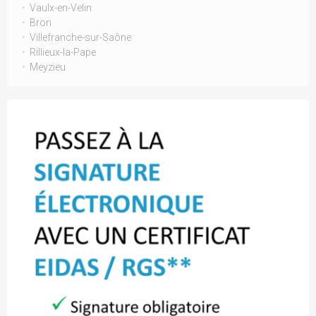
Vaulx-en-Velin
Bron
Villefranche-sur-Saône
Rillieux-la-Pape
Meyzieu