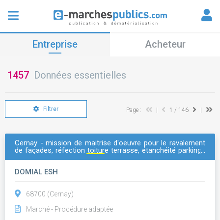
Entreprise
Acheteur
1457
Données essentielles
Filtrer
Page :
|
1
/ 146
|
Cernay - mission de maitrise d'oeuvre pour le ravalement
de façades, réfection toiture terrasse, étanchéité parkings
terrasse - 1,3 et 5 rue
albert
schweitzer
DOMIAL ESH
68700 (Cernay)
Marché - Procédure adaptée