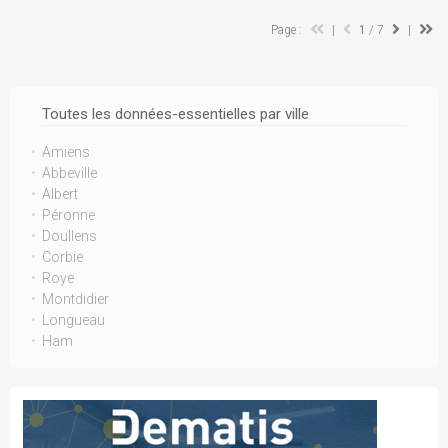
Page :
|
1
/ 7
|
Toutes les données-essentielles par ville
Amiens
Abbeville
Albert
Péronne
Doullens
Corbie
Roye
Montdidier
Longueau
Ham