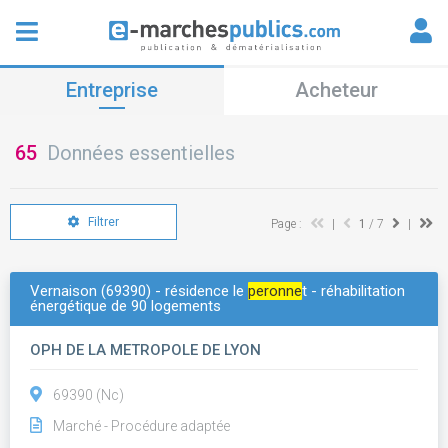
Entreprise
Acheteur
65
Données essentielles
Filtrer
Page :
|
1
/ 7
|
Vernaison (69390) - résidence le
peronne
t - réhabilitation
énergétique de 90 logements
OPH DE LA METROPOLE DE LYON
69390 (Nc)
Marché - Procédure adaptée