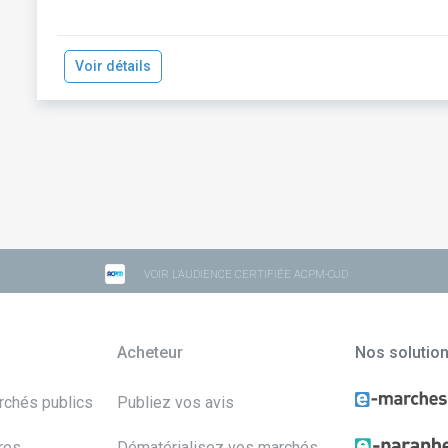
Voir détails
VOIR L'AUDIENCE CERTIFIÉE ACPM-OJD
Acheteur
Nos solutio
archés publics
Publiez vos avis
res
Dématérialisez vos marchés