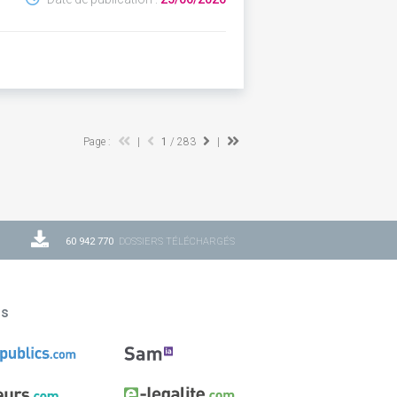
Page :
|
1
/ 283
|
60 942 770
DOSSIERS TÉLÉCHARGÉS
ns