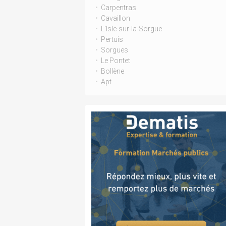
Carpentras
Cavaillon
L'Isle-sur-la-Sorgue
Pertuis
Sorgues
Le Pontet
Bollène
Apt