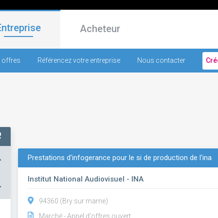
Entreprise
Acheteur
 offres
Référencez votre entreprise
Nous contacter
Cré
Prestations d'infogerance pour le si de production de l'ina
+
Institut National Audiovisuel - INA
–
94360 (Bry sur marne)
Marché - Appel d'offres ouvert