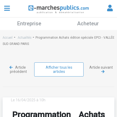
Entreprise
Acheteur
-
-
Accueil
Actualités
Programmation Achats édition spéciale EPCI - VALLÉE
SUD GRAND PARIS
Article
Afficher tous les
Article suivant
précédent
articles
Le 16/04/2025 à 10h
Programmation Achats