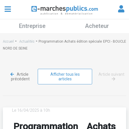
Entreprise
Acheteur
-
-
Accueil
Actualités
Programmation Achats édition spéciale EPCI - BOUCLE
NORD DE SEINE
Article
Afficher tous les
Article suivant
précédent
articles
Le 16/04/2025 à 10h
Programmation Achats