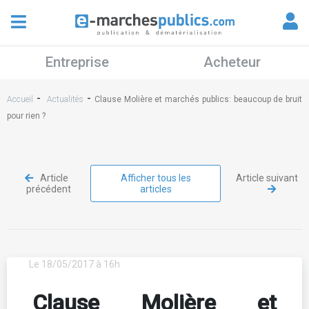
Entreprise
Acheteur
-
-
Accueil
Actualités
Clause Molière et marchés publics: beaucoup de bruit
pour rien ?
Article
Afficher tous les
Article suivant
précédent
articles
Le 18/05/2017 à 16h
Clause Molière et