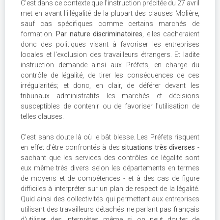
C'est dans ce contexte que l'instruction précitée du 27 avril
met en avant l'illégalité de la plupart des clauses Molière,
sauf cas spécifiques comme certains marchés de
formation.
Par nature discriminatoires
, elles cacheraient
donc des politiques visant à favoriser les entreprises
locales et l'exclusion des travailleurs étrangers. Et ladite
instruction demande ainsi aux Préfets, en charge du
contrôle de légalité, de tirer les conséquences de ces
irrégularités; et donc, en clair, de déférer devant les
tribunaux administratifs les marchés et décisions
susceptibles de contenir ou de favoriser l'utilisation de
telles clauses.
C'est sans doute là où le bât blesse. Les Préfets risquent
en effet d'être confrontés à des
situations très diverses
-
sachant que les services des contrôles de légalité sont
eux même très divers selon les départements en termes
de moyens et de compétences - et à des cas de figure
difficiles à interpréter sur un plan de respect de la légalité.
Quid ainsi des collectivités qui permettent aux entreprises
utilisant des travailleurs détachés ne parlant pas français
d'utiliser des interprètes...même si on peut douter de