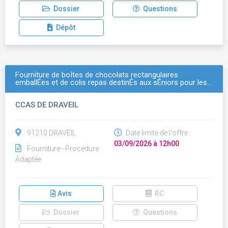
Dossier
Questions
Dépôt
Fourniture de boÎtes de chocolats rectangulaires
emballÉes et de colis repas destinÉs aux sÉniors pour les…
CCAS DE DRAVEIL
91210 DRAVEIL
Date limite de l'offre :
03/09/2026 à 12h00
Fourniture - Procédure
Adaptée
Avis
RC
Dossier
Questions