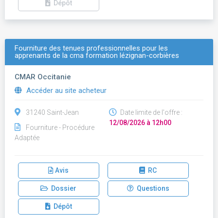
Dépôt
Fourniture des tenues professionnelles pour les
apprenants de la cma formation lézignan-corbières
CMAR Occitanie
Accéder au site acheteur
31240 Saint-Jean
Date limite de l'offre :
12/08/2026 à 12h00
Fourniture - Procédure
Adaptée
Avis
RC
Dossier
Questions
Dépôt