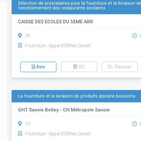
Sélection de prestataires pour la fourniture et la livraison
fonctionnement des restaurants scolaires
CAISSE DES ECOLES DU 5EME ARR
75
D
Fourniture - Appel d'Offres Ouvert
Avis
RC
Dossier
La fourniture et la livraison de produits epicerie boissons
GHT Savoie Belley - CH Métropole Savoie
73
D
Fourniture - Appel d'Offres Ouvert