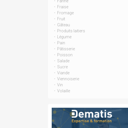
Farine
Fraise
Fromage
Fruit
Gâteau
Produits laitiers
Légume
Pain
Pâtisserie
Poisson
Salade
Sucre
Viande
Viennoiserie
Vin
Volaille