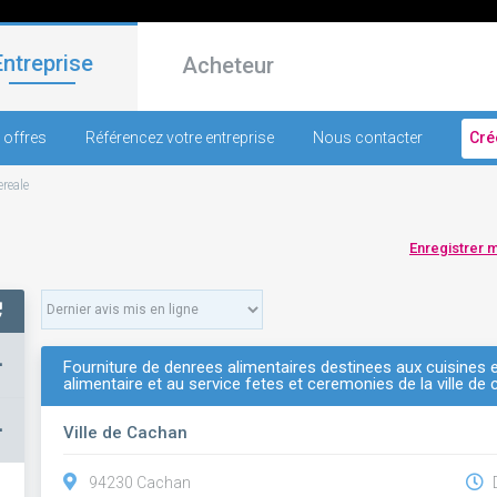
Entreprise
Acheteur
 offres
Référencez votre entreprise
Nous contacter
Cré
ereale
Enregistrer 
+
Fourniture de denrees alimentaires destinees aux cuisines e
alimentaire et au service fetes et ceremonies de la ville de
–
Ville de Cachan
94230 Cachan
D