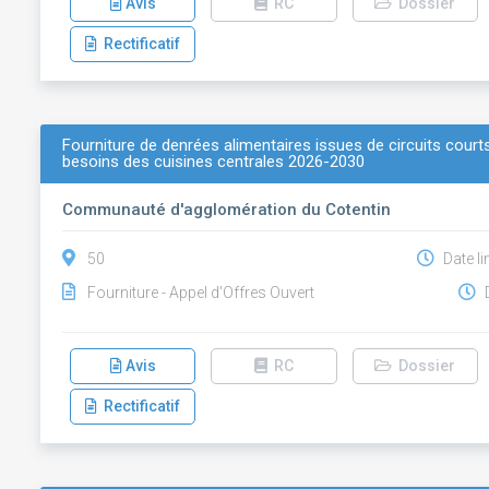
Avis
RC
Dossier
Rectificatif
Fourniture de denrées alimentaires issues de circuits cour
besoins des cuisines centrales 2026-2030
Communauté d'agglomération du Cotentin
50
Date li
Fourniture - Appel d'Offres Ouvert
D
Avis
RC
Dossier
Rectificatif