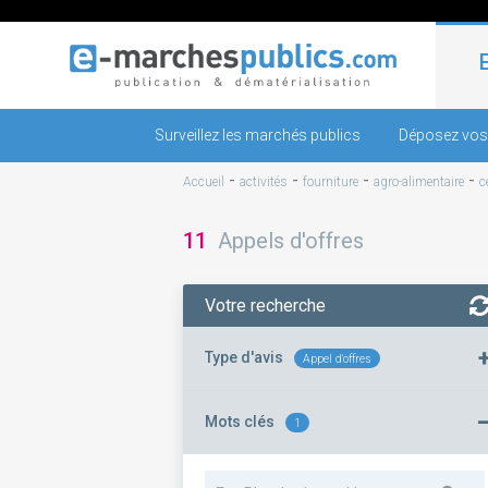
Surveillez les marchés publics
Déposez vos
-
-
-
-
Accueil
activités
fourniture
agro-alimentaire
c
11
Appels d'offres
Votre recherche
Type d'avis
Appel d'offres
Mots clés
1