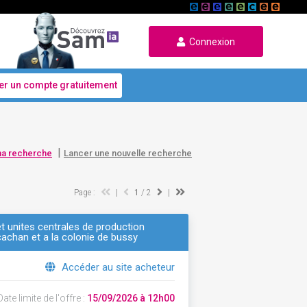
Connexion
er un compte gratuitement
|
ma recherche
Lancer une nouvelle recherche
Page :
|
1
/ 2
|
t unites centrales de production
 cachan et a la colonie de bussy
Accéder au site acheteur
ate limite de l'offre :
15/09/2026 à 12h00