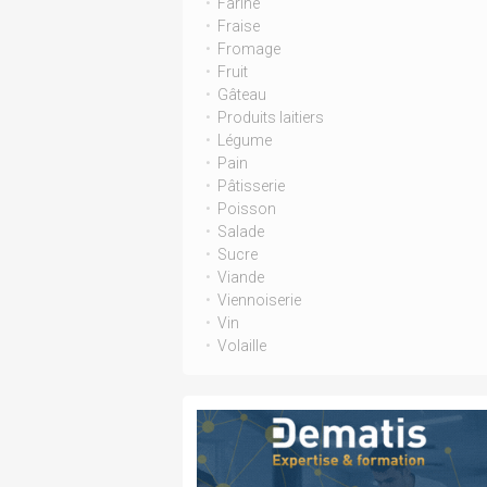
Farine
Fraise
Fromage
Fruit
Gâteau
Produits laitiers
Légume
Pain
Pâtisserie
Poisson
Salade
Sucre
Viande
Viennoiserie
Vin
Volaille