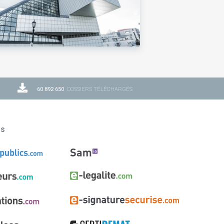
60 892 650
DOSSIERS TÉLÉCHARGÉS
ns