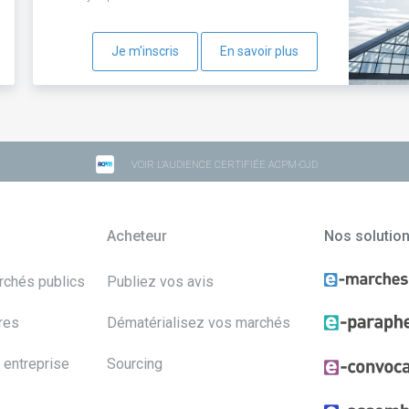
Je m'inscris
En savoir plus
VOIR L'AUDIENCE CERTIFIÉE ACPM-OJD
Acheteur
Nos solutio
archés publics
Publiez vos avis
res
Dématérialisez vos marchés
 entreprise
Sourcing