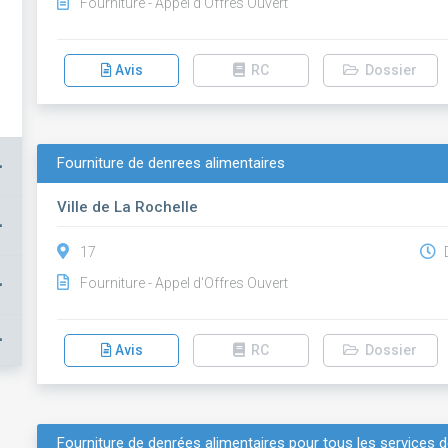
Fourniture - Appel d'Offres Ouvert
Avis
RC
Dossier
Fourniture de denrees alimentaires
+
Ville de La Rochelle
+
17
D
+
Fourniture - Appel d'Offres Ouvert
+
Avis
RC
Dossier
Fourniture de denrées alimentaires pour tous les services de 