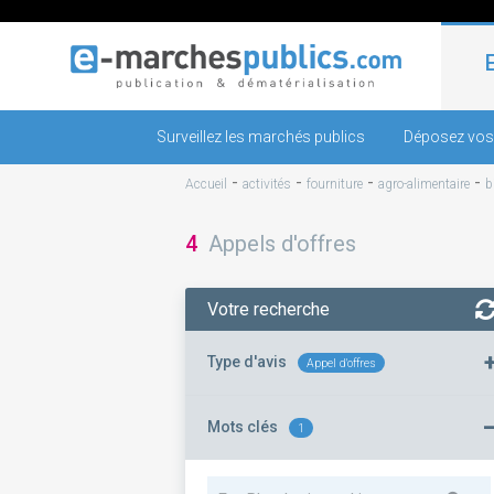
Surveillez les marchés publics
Déposez vos
-
-
-
-
Accueil
activités
fourniture
agro-alimentaire
b
4
Appels d'offres
Votre recherche
Type d'avis
Appel d'offres
Mots clés
1