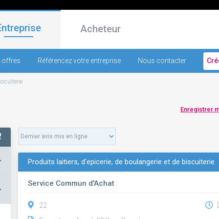
Entreprise
Acheteur
 offres
Référencez votre entreprise
Nous contacter
Cré
iscuiterie
Enregistrer 
+
Produits laitiers, d'epicerie, de boulangerie et de biscuiterie
Service Commun d'Achat
–
22
D