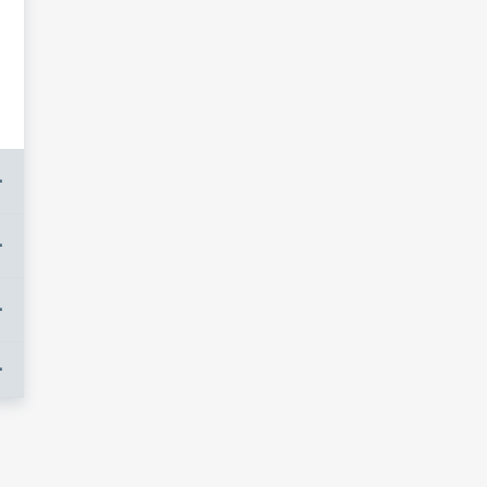
+
+
+
+