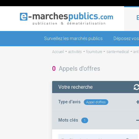
Surveillez les marchés publics
Déposez vos
-
-
-
-
Accueil
activités
fourniture
sante-medical
ant
0
Appels d'offres
Votre recherche
Type d'avis
Appel d'offres
Mots clés
1