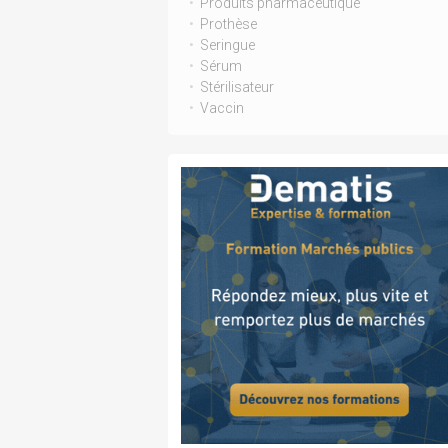
Produits pharmaceutique
Prothèse
Seringue
Sérum
Stérilisateur
Vaccin