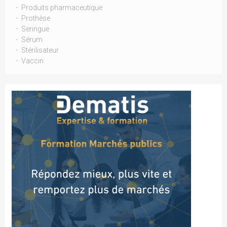
Produits pharmaceutique
Prothèse
Seringue
Sérum
Stérilisateur
Vaccin