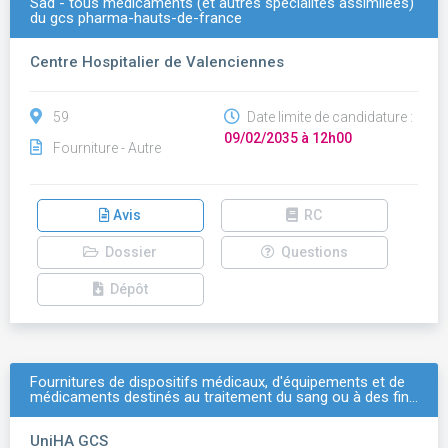
Sad - tous médicaments (et autres spécialités assimilées)
du gcs pharma-hauts-de-france
Centre Hospitalier de Valenciennes
59
Date limite de candidature :
09/02/2035 à 12h00
Fourniture - Autre
Avis
RC
Dossier
Questions
Dépôt
Fournitures de dispositifs médicaux, d'équipements et de
médicaments destinés au traitement du sang ou à des fin…
UniHA GCS