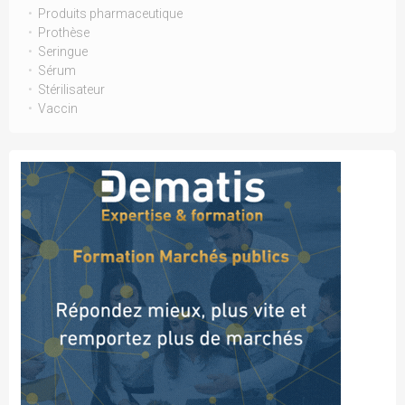
Produits pharmaceutique
Prothèse
Seringue
Sérum
Stérilisateur
Vaccin