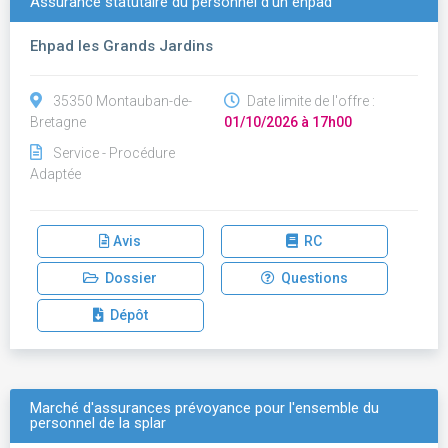
Assurance statutaire du personnel d'un ehpad
Ehpad les Grands Jardins
35350 Montauban-de-
Date limite de l'offre :
Bretagne
01/10/2026 à 17h00
Service - Procédure
Adaptée
Avis
RC
Dossier
Questions
Dépôt
Marché d'assurances prévoyance pour l'ensemble du
personnel de la splar