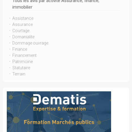
Tous les avis par activité Assurance, finance,
immobilier
Assistance
Assurance
Courtage
Domanialite
Dommage ouvrage
Finance
Financement
Patrimoine
Statutaire
Terrain