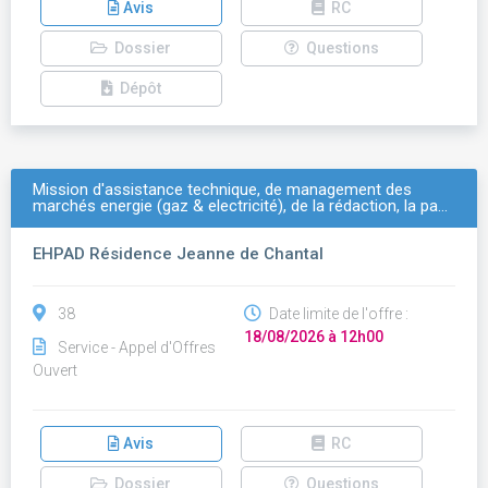
Avis
RC
Dossier
Questions
Dépôt
Mission d'assistance technique, de management des
marchés energie (gaz & electricité), de la rédaction, la pa…
EHPAD Résidence Jeanne de Chantal
38
Date limite de l'offre :
18/08/2026 à 12h00
Service - Appel d'Offres
Ouvert
Avis
RC
Dossier
Questions