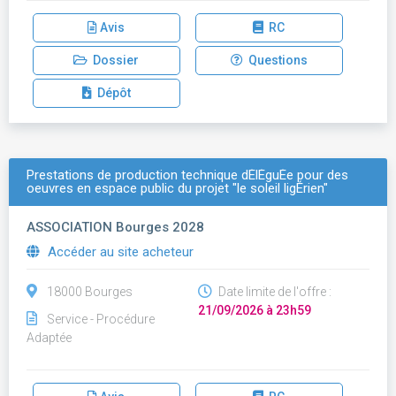
Avis
RC
Dossier
Questions
Dépôt
Prestations de production technique dÉlÉguÉe pour des
oeuvres en espace public du projet "le soleil ligÉrien"
ASSOCIATION Bourges 2028
Accéder au site acheteur
18000 Bourges
Date limite de l'offre :
21/09/2026 à 23h59
Service - Procédure
Adaptée