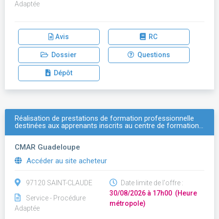
Adaptée
Avis
RC
Dossier
Questions
Dépôt
Réalisation de prestations de formation professionnelle
destinées aux apprenants inscrits au centre de formation…
CMAR Guadeloupe
Accéder au site acheteur
97120 SAINT-CLAUDE
Date limite de l'offre :
30/08/2026 à 17h00 (Heure
Service - Procédure
métropole)
Adaptée