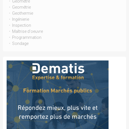
Geomètre
Geométrie
Geothermie
Ingénierie
Inspection
Maîtrise d'oeuvre
Programmation
Sondage