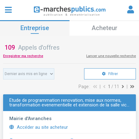
Entreprise
Acheteur
109
Appels d'offres
Enregistrer ma recherche
Lancer une nouvelle recherche
Filtrer
Page :
|
1
/ 11
|
Étude de programmation renovation, mise aux normes,
transformation evenementielle et extension de la salle vic…
Mairie d'Avranches
Accéder au site acheteur