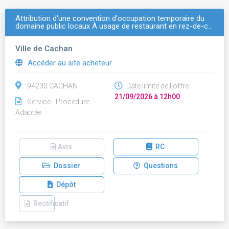
Attribution d'une convention d'occupation temporaire du
domaine public locaux À usage de restaurant en rez-de-c…
Ville de Cachan
Accéder au site acheteur
94230 CACHAN
Date limite de l'offre :
21/09/2026 à 12h00
Service - Procédure
Adaptée
Avis
RC
Dossier
Questions
Dépôt
Rectificatif