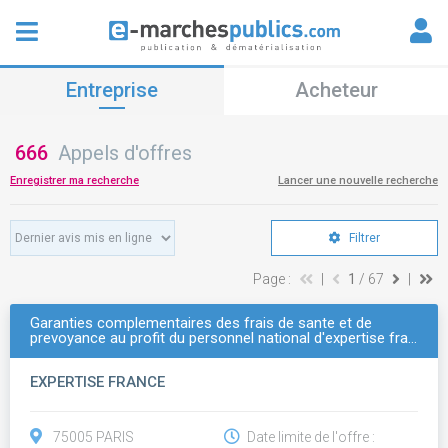
Entreprise
Acheteur
666
Appels d'offres
Enregistrer ma recherche
Lancer une nouvelle recherche
Filtrer
Page :
|
1
/ 67
|
Garanties complementaires des frais de sante et de
prevoyance au profit du personnel national d'expertise fra…
EXPERTISE FRANCE
75005 PARIS
Date limite de l'offre :