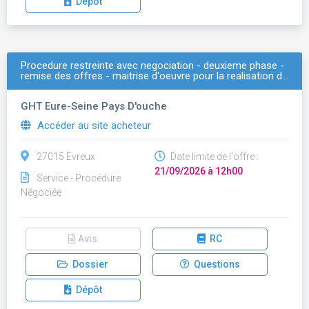
Dépôt
Procedure restreinte avec negociation - deuxieme phase -
remise des offres - maitrise d'oeuvre pour la realisation d…
GHT Eure-Seine Pays D'ouche
Accéder au site acheteur
27015 Evreux
Date limite de l'offre :
21/09/2026 à 12h00
Service - Procédure
Négociée
Avis
RC
Dossier
Questions
Dépôt