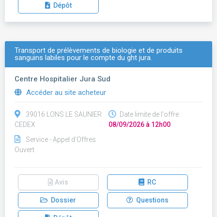
Dépôt
Transport de prélèvements de biologie et de produits
sanguins labiles pour le compte du ght jura.
Centre Hospitalier Jura Sud
Accéder au site acheteur
39016 LONS LE SAUNIER
Date limite de l'offre :
CEDEX
08/09/2026 à 12h00
Service - Appel d'Offres
Ouvert
Avis
RC
Dossier
Questions