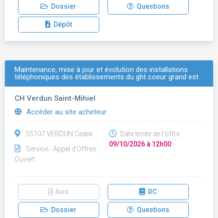
Dossier
Questions
Dépôt
Maintenance, mise à jour et évolution des installations
téléphoniques des établissements du ght coeur grand est
CH Verdun Saint-Mihiel
Accéder au site acheteur
55107 VERDUN Cedex
Date limite de l'offre :
09/10/2026 à 12h00
Service - Appel d'Offres
Ouvert
Avis
RC
Dossier
Questions