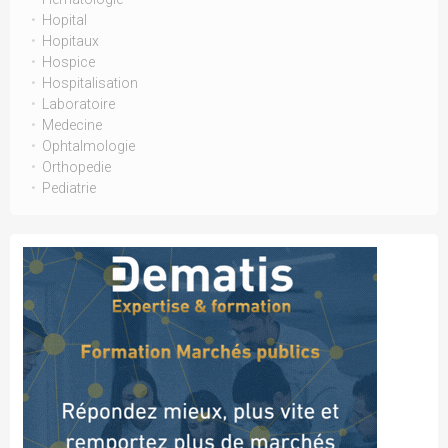
Hopital
Hopitaux
Hospice
Hospitalisation
Laboratoire
Medecine
Ophtalmologie
Orthopedie
Pediatrie